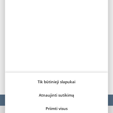
VIENAS ELEKTRINIS VARIKLIS
136 AG
/
100kW
330 km
nuvažiuojamas atstumas
Greitasis įkrovimas (0 to 80%) per
30 min
Standartinis įkrovimas (0 to 100%) per
5 val. (11kW) / 7
val. 30 min (7kW)
Tik būtinieji slapukai
Atnaujinti sutikimą
MODELIAI
Ë-BERLINGO VAN
Priimti visus