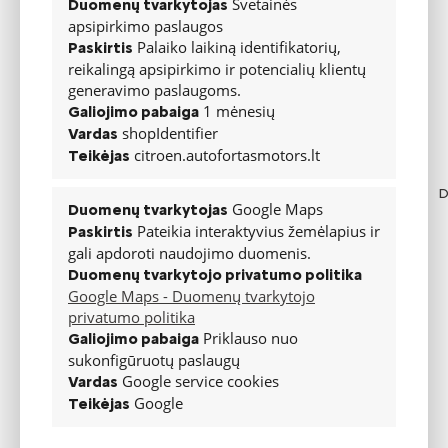
Svetainės
Duomenų tvarkytojas
apsipirkimo paslaugos
Palaiko laikiną identifikatorių,
Paskirtis
reikalingą apsipirkimo ir potencialių klientų
generavimo paslaugoms.
1 mėnesių
Galiojimo pabaiga
shopIdentifier
Vardas
citroen.autofortasmotors.lt
Teikėjas
D
Google Maps
Duomenų tvarkytojas
Pateikia interaktyvius žemėlapius ir
Paskirtis
gali apdoroti naudojimo duomenis.
Duomenų tvarkytojo privatumo politika
Google Maps - Duomenų tvarkytojo
privatumo politika
Priklauso nuo
Galiojimo pabaiga
sukonfigūruotų paslaugų
Google service cookies
Vardas
Google
Teikėjas