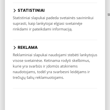
STATISTINIAI
S
Statistiniai slapukai padeda svetainės savininkui
suprasti, kaip lankytojai elgiasi svetainėje
rinkdami ir pateikdami informaciją.
REKLAMA
Reklaminiai slapukai naudojami stebėti lankytojus
visose svetainėse. Ketinama rodyti skelbimus,
kurie yra svarbūs ir įdomūs atskiriems
naudotojams, todėl yra svarbesni leidėjams ir
trečiųjų šalių reklamuotojams.
Visiškai naujos pagalbinės vairuotojo funkcijos