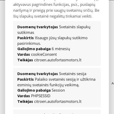
aktyvavus pagrindines funkcijas, pvz., puslapių
naršymą ir prieigą prie saugių svetainių sričių. Be
šių slapukų svetainė negalėtų tinkamai veikti.
Svetainės slapukų
Duomenų tvarkytojas
sutikimas
Išsaugo jūsų slapukų sutikimo
Paskirtis
pasirinkimus.
6 mėnesių
Galiojimo pabaiga
cookieConsent
Vardas
citroen.autofortasmotors.lt
Teikėjas
Svetainės sesija
Duomenų tvarkytojas
Palaiko svetainės sesiją ir užtikrina
Paskirtis
A
esminių svetainės funkcijų veikimą.
Session
Galiojimo pabaiga
PHPSESSID
Vardas
citroen.autofortasmotors.lt
Teikėjas