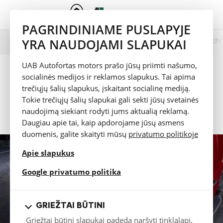
PAGRINDINIAME PUSLAPYJE
YRA NAUDOJAMI SLAPUKAI
Prezentacija
Spalvų pasirinkimas
Techn
ë-Berlingo VAN
UAB Autofortas motors prašo jūsų priimti našumo,
Pasiūlymas
socialinės medijos ir reklamos slapukus. Tai apima
trečiųjų šalių slapukus, įskaitant socialinę mediją.
Katalogas
(PDF)
Tokie trečiųjų šalių slapukai gali sekti jūsų svetainės
naudojimą siekiant rodyti jums aktualią reklamą.
Bandomasis važiavimas
Daugiau apie tai, kaip apdorojame jūsų asmens
duomenis, galite skaityti mūsų
privatumo politikoje
Apie slapukus
opens in a new tab
Google privatumo politika
GRIEŽTAI BŪTINI
Griežtai būtini slapukai padeda naršyti tinklalapį,