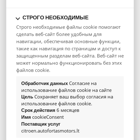
Предложение
СТРОГО НЕОБХОДИМЫЕ
Строго необходимые файлы cookie помогают
BlueHDi 130
PureTech 110
BlueHDi
AT8
сделать веб-сайт более удобным для
Двигатель
навигации, обеспечивая основные функции,
такие как навигация по страницам и доступ к
Тип
BlueHDi 130 AT8
PureTech 110
BlueHDi 
защищенным разделам веб-сайта. Веб-сайт не
Тип двигателя
R4
R4
R4
может нормально функционировать без этих
Рабочий
файлов cookie.
1499
1199
1499
объем, см³
Согласие на
Макс.
Обработчик данных
мощность, кВт/
96 / 131
81 / 110
75 / 10
использование файлов cookie на сайте
л.с./об/мин
Сохраняет ваш выбор согласия на
Цель
Макс.
использование файлов cookie.
крутящий
300
205
250
6 месяцев
момент, Нм/
Срок действия
об/мин
cookieConsent
Имя
Коробка
Поставщик услуг
А
M
M
передач
citroen.autofortasmotors.lt
Тип привода
Передний
Передний
Передн