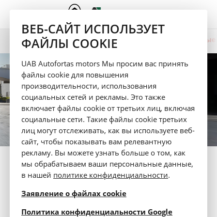
ВЕБ-САЙТ ИСПОЛЬЗУЕТ
ФАЙЛЫ COOKIE
Презентация
Цвет
Технические данные
Berlingo VAN
UAB Autofortas motors Мы просим вас принять
файлы cookie для повышения
производительности, использования
социальных сетей и рекламы. Это также
включает файлы cookie от третьих лиц, включая
социальные сети. Такие файлы cookie третьих
лиц могут отслеживать, как вы используете веб-
сайт, чтобы показывать вам релевантную
рекламу. Вы можете узнать больше о том, как
мы обрабатываем ваши персональные данные,
ТЕХНИЧЕСКИЕ ДАННЫЕ
в нашей
политике конфиденциальности
.
Тест-драйв
Заявление о файлах cookie
opens in a 
Политика конфиденциальности Google
Каталог