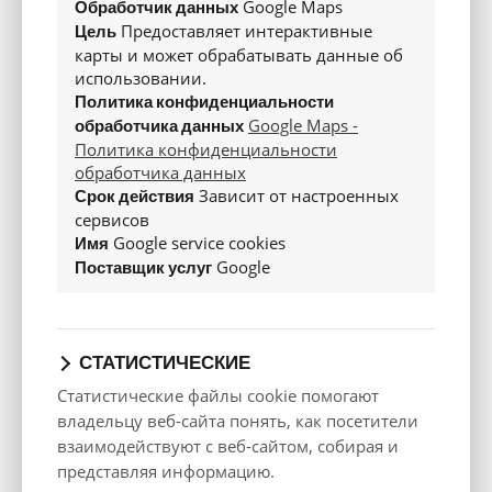
Google Maps
Обработчик данных
багажника
Предоставляет интерактивные
Цель
Масса
карты и может обрабатывать данные об
использовании.
Порожняя
масса готового
Политика конфиденциальности
1522
1455
1539
к движению
Google Maps -
обработчика данных
автомобиля, кг
Политика конфиденциальности
Снаряженная
2400
1980
2400
обработчика данных
масса, кг
Зависит от настроенных
Срок действия
Допустимая
сервисов
масса прицепа
750
725
750
без тормозов,
Google service cookies
Имя
кг
Google
Поставщик услуг
Допустимая
масса прицепа
1000
1200
1030
с тормозами, кг
Объем
СТАТИСТИЧЕСКИЕ
топливного
53
61
53
бака
Статистические файлы cookie помогают
Ходовые качества
владельцу веб-сайта понять, как посетители
взаимодействуют с веб-сайтом, собирая и
Максимальная
184
176
171
скорость, км/ч
представляя информацию.