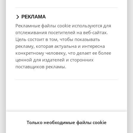
Разгон 0-100
12.5
11.7
12.5
км/ч, с
Расход топлива
РЕКЛАМА
Вид топлива
Д
Б
Д
Рекламные файлы cookie используются для
отслеживания посетителей на веб-сайтах.
WLTP
Смешанный,
5.8
5.3
5.5
Цель состоит в том, чтобы показывать
л/100 км
рекламу, которая актуальна и интересна
WLTP
конкретному человеку, что делает ее более
Смешанный
151
138
143
выброс СО2, г/
ценной для издателей и сторонних
км
поставщиков рекламы.
Технические данные, расход топлива и/или энергии, СО2
автомобиля могут отличаться в зависимости от уровня
комплектации автомобиля и условий эксплуатации!
Только необходимые файлы cookie