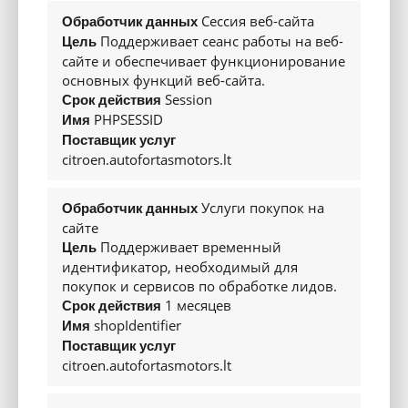
Тип кузова
Сессия веб-сайта
Обработчик данных
Поддерживает сеанс работы на веб-
Цель
Количество
4-5
4-5
4-5
сайте и обеспечивает функционирование
дверей
основных функций веб-сайта.
Категория
N1
N1
N1
Session
Срок действия
Тип кузова
L2H1 6m3
L2H1 6m3
L2H1 6
PHPSESSID
Имя
Поставщик услуг
Размеры
citroen.autofortasmotors.lt
Длина, мм
4753
4403
4753
Ширина, мм
1848
1848
1848
Услуги покупок на
Обработчик данных
Высота, мм
1880
1880
1880
сайте
Поддерживает временный
Цель
База, мм
2975
2785
2975
идентификатор, необходимый для
Объем
покупок и сервисов по обработке лидов.
грузового
1 месяцев
отсека/
Срок действия
багажника
2167/1733/1270/3.9
1817/1733/1270/3.3
2167/1733/1
shopIdentifier
Имя
(длина /
ширина /
Поставщик услуг
высота /
citroen.autofortasmotors.lt
объем)
Максимальный
объём
3.9
3.3
3.9