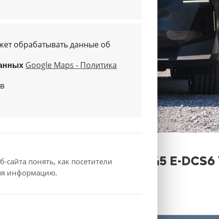
жет обрабатывать данные об
Google Maps - Политика
данных
ов
ОБОРУДОВАНИЕ
HYBRID 145 E-DCS6
б-сайта понять, как посетители
ляя информацию.