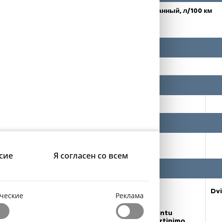
Бензин / Hybrid
WLTP Смешанный, л/100 км
121-126
29 290€
сие
Я согласен со всем
Daugiafunkcis vairas
Dvi
ческие
Реклама
Galinė sėdynė su 40-20-40 santykiu padalintu
sulankstomu atlošu (įskaitant 2 ISOFIX tvirtinimo