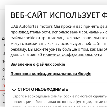
ВЕБ-САЙТ ИСПОЛЬЗУЕТ 
Moдeли
Скидка
Конфигуратор
Цены
UAB Autofortas motors Мы просим вас принять фа
производительности, использования социальных с
файлы cookie от третьих лиц, включая социальные 
C5 Aircross
могут отслеживать, как вы используете веб-сайт, 
Презентация
рекламу. Вы можете узнать больше о том, как мы
Цвет
данные, в нашей
политике конфиденциальности
.
Технические данные
Заявление о файлах cookie
Оснащение
opens i
Политика конфиденциальности Google
Дополнительное оснащение
Прейскурант
СТРОГО НЕОБХОДИМЫЕ
Специальные предложения
Строго необходимые файлы cookie помогают сделать
навигации, обеспечивая основные функции, такие ка
Конфигуратор