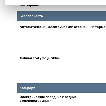
reguliavimas: horizontalus, aukštis ir atlošo
pakreipimas
Безопасность
Автоматический электрический стояночный тормо
Galiniai statymo jutikliai
Комфорт
Электрические передние и задние
стеклоподъемники