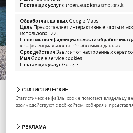
citroen.autofortasmotors.lt
Поставщик услуг
Google Maps
Обработчик данных
Предоставляет интерактивные карты и мо
Цель
использовании.
Политика конфиденциальности обработчика 
конфиденциальности обработчика данных
Зависит от настроенных сервис
Срок действия
Google service cookies
Имя
Google
Поставщик услуг
СТАТИСТИЧЕСКИЕ
ТЕХНИЧЕСКИЕ ДАННЫЕ И 
Статистические файлы cookie помогают владельцу ве
взаимодействуют с веб-сайтом, собирая и представ
« Назад
РЕКЛАМА