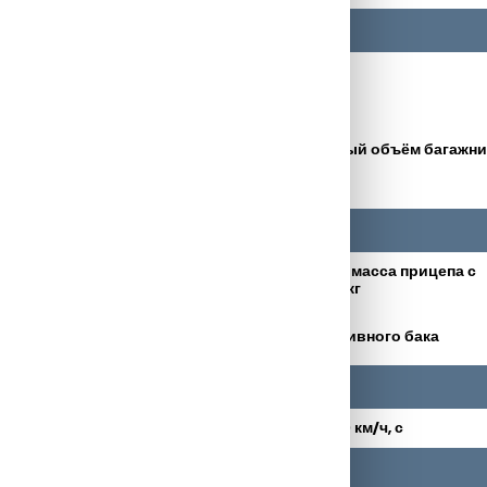
4652
Ширина, мм
1688
База, мм
176.9 - 200.9
Минимальный объём багажни
1985
Допустимая масса прицепа с
750
тормозами, кг
546
Объем топливного бака
198
Разгон 0-100 км/ч, с