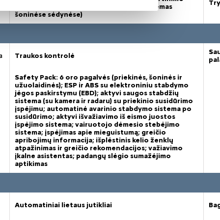
Try
sistemas ir 2 „Top-Tether“ tvirtinimo sistemas
šoninėse sėdynėse)
Sau
з
Traukos kontrolė
pal
Safety Pack: 6 oro pagalvės (priekinės, šoninės ir
užuolaidinės); ESP ir ABS su elektroniniu stabdymo
jėgos paskirstymu (EBD); aktyvi saugos stabdžių
sistema (su kamera ir radaru) su priekinio susidūrimo
įspėjimu; automatinė avarinio stabdymo sistema po
susidūrimo; aktyvi išvažiavimo iš eismo juostos
įspėjimo sistema; vairuotojo dėmesio stebėjimo
sistema; įspėjimas apie mieguistumą; greičio
apribojimų informacija; išplėstinis kelio ženklų
atpažinimas ir greičio rekomendacijos; važiavimo
įkalne asistentas; padangų slėgio sumažėjimo
aptikimas
Automatiniai lietaus jutikliai
Bag