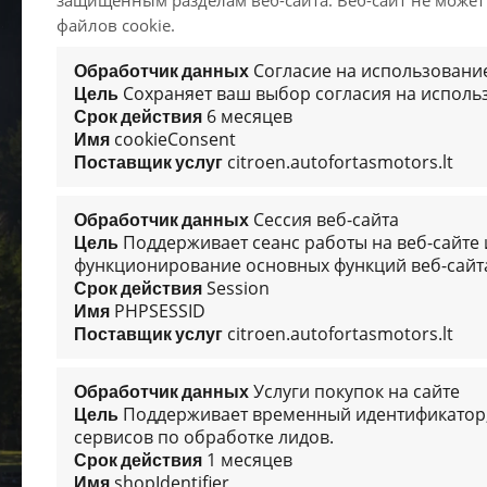
защищенным разделам веб-сайта. Веб-сайт не може
файлов cookie.
Согласие на использование
Обработчик данных
Сохраняет ваш выбор согласия на использ
Цель
6 месяцев
Срок действия
cookieConsent
Имя
citroen.autofortasmotors.lt
Поставщик услуг
Сессия веб-сайта
Обработчик данных
Поддерживает сеанс работы на веб-сайте 
Цель
функционирование основных функций веб-сайт
Session
Срок действия
PHPSESSID
Имя
citroen.autofortasmotors.lt
Поставщик услуг
Услуги покупок на сайте
Обработчик данных
Поддерживает временный идентификатор,
Цель
сервисов по обработке лидов.
1 месяцев
Срок действия
shopIdentifier
Имя