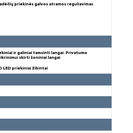
adėčių priekinės galvos atramos reguliavimas
ekiniai ir galiniai tamsinti langai. Privatumo
ikrinimui skirti šoniniai langai
 LED priekiniai žibintai