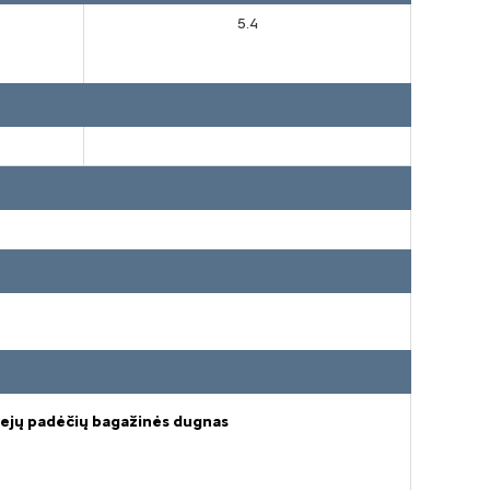
5.4
ejų padėčių bagažinės dugnas