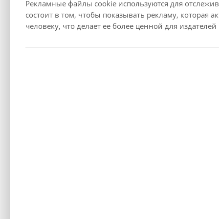
Рекламные файлы cookie используются для отслежива
Технические данные
состоит в том, чтобы показывать рекламу, которая 
человеку, что делает ее более ценной для издателе
Двигатель
Тип
Рабочий объем, см³
Макс. крутящий момент, Нм/об/мин
Тип привода
Макс. крутящий момент (Н·м)
Зарядка
Емкость батареи (кВт-ч)
Тип кузова
Количество дверей
Тип кузова