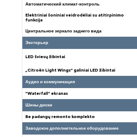
Автоматический климат-контроль
Elektriniai šoniniai veidrodėliai su atitirpinimo
funkcija
Центральное зеркало заднего вида
Экстерьер
LED šviesų žibintai
„Citroën Light Wings“ galiniai LED žibintai
Аудио и коммуникация
"Waterfall" ekranas
Шины диски
Be padangų remonto komplekto
Заводское дополнительное оборудование