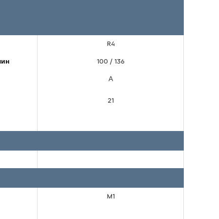
R4
мин
100 / 136
А
21
M1