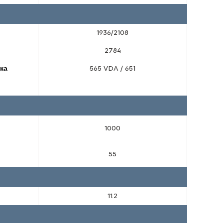
1936/2108
2784
ка
565 VDA / 651
1000
55
11.2