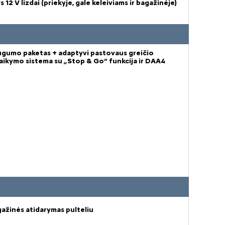
s 12 V lizdai (priekyje, gale keleiviams ir bagažinėje)
gumo paketas + adaptyvi pastovaus greičio
aikymo sistema su „Stop & Go“ funkcija ir DAA4
ažinės atidarymas pulteliu