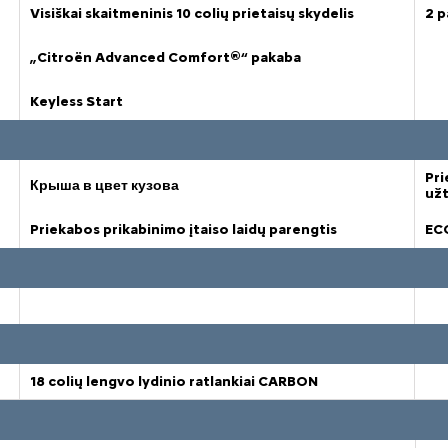
Visiškai skaitmeninis 10 colių prietaisų skydelis
2 p
„Citroën Advanced Comfort®“ pakaba
Keyless Start
Pri
Крыша в цвет кузова
užt
Priekabos prikabinimo įtaiso laidų parengtis
ECO
18 colių lengvo lydinio ratlankiai CARBON