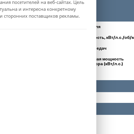
ния посетителей на веб-сайтах. Цель
актуальна и интересна конкретному
й и сторонних поставщиков рекламы.
Hybrid 145 e-DCS6
Тип двигателя
1199
Макс. мощность, кВт/л.с./об/
230
Коробка передач
Максимальная мощность
Передний
электромотора (кВт/л.с.)
51
0.43
4-5
Категория
Минивэн